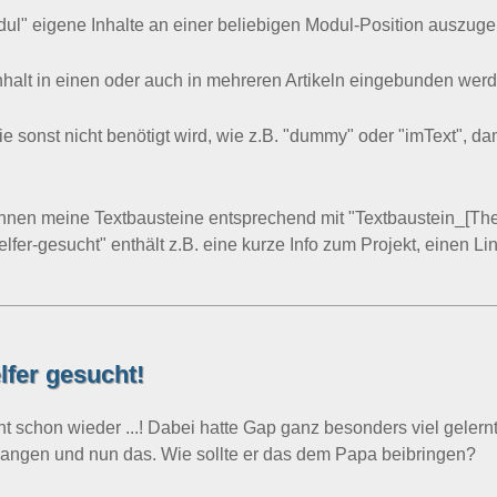
dul" eigene Inhalte an einer beliebigen Modul-Position auszug
nhalt in einen oder auch in mehreren Artikeln eingebunden wer
 sonst nicht benötigt wird, wie z.B. "dummy" oder "imText", dam
nnen meine Textbausteine entsprechend mit "Textbaustein_[The
er-gesucht" enthält z.B. eine kurze Info zum Projekt, einen Li
lfer gesucht!
ht schon wieder ...! Dabei hatte Gap ganz besonders viel geler
angen und nun das. Wie sollte er das dem Papa beibringen?