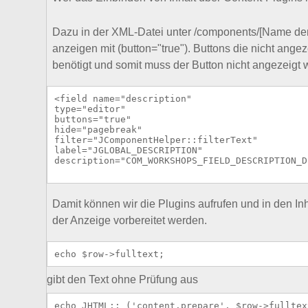
Dazu in der XML-Datei unter /components/[Name der
anzeigen mit (button="true"). Buttons die nicht an
benötigt und somit muss der Button nicht angezeigt 
<field name="description" 

type="editor" 

buttons="true" 

hide="pagebreak"

filter="JComponentHelper::filterText"

label="JGLOBAL_DESCRIPTION" 

description="COM_WORKSHOPS_FIELD_DESCRIPTION_D
Damit können wir die Plugins aufrufen und in den In
der Anzeige vorbereitet werden.
gibt den Text ohne Prüfung aus
echo JHTML::_('content.prepare', $row->fulltext