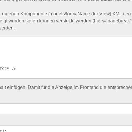
 eigenen Komponente]/models/form/[Name der View].XML den Ty
gezeigt werden sollen können versteckt werden (hide="pagebreak
werden.
ESC" />

halt einfügen. Damit für die Anzeige im Frontend die entsprech
);  
