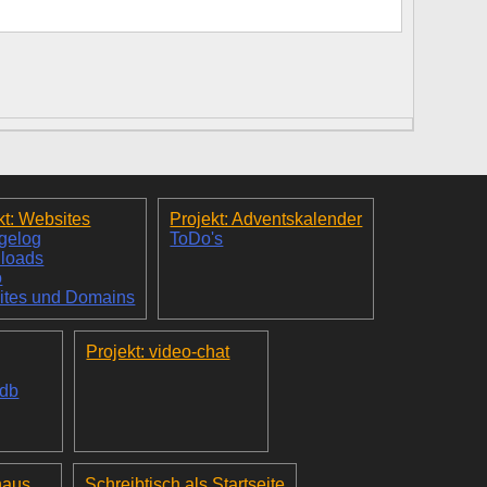
kt: Websites
Projekt: Adventskalender
gelog
ToDo's
loads
o
ites und Domains
Projekt: video-chat
_db
haus
Schreibtisch als Startseite