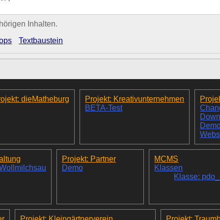
hörigen Inhalten.
ops
Textbaustein
ojekt: dieMatheburg
Projekt: Kreativunternehmen
Proje
BETA-Test
Chan
Down
Dem
Webs
altung
Projekt: Partner
MCMS
 Wollmilchsau
Demo
Klassen
Klasse: pdo
er
Projekt: Kleingärtnerverein
Projekt: Traum