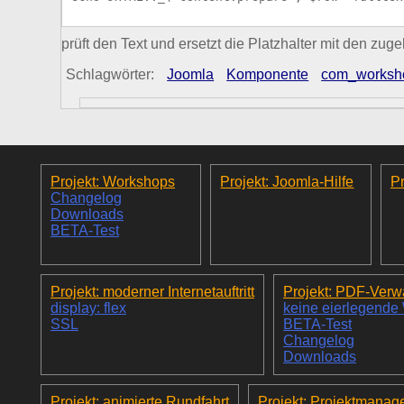
prüft den Text und ersetzt die Platzhalter mit den zuge
Schlagwörter:
Joomla
Komponente
com_worksh
Projekt: Workshops
Projekt: Joomla-Hilfe
Pr
Changelog
Downloads
BETA-Test
Projekt: moderner Internetauftritt
Projekt: PDF-Verw
display: flex
keine eierlegende
SSL
BETA-Test
Changelog
Downloads
Projekt: animierte Rundfahrt
Projekt: Projektmanag