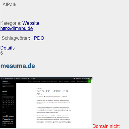
AfPark
Kategorie:
Website
http://dimabu.de
Schlagwörter:
PDO
Details
6
mesuma.de
Domain nicht