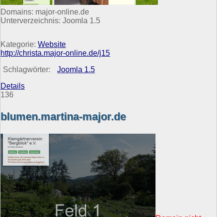
Domains: major-online.de
Unterverzeichnis: Joomla 1.5
Kategorie:
Website
http://christa.major-online.de/j15
Schlagwörter:
Joomla 1.5
Details
136
blumen.martina-major.de