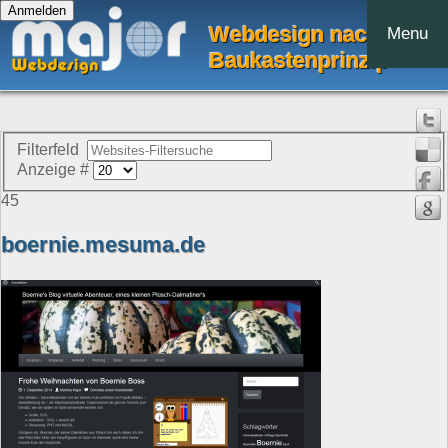
Webdesign nach dem
Menu
Baukastenprinzip
Filterfeld
Anzeige #
45
boernie.mesuma.de