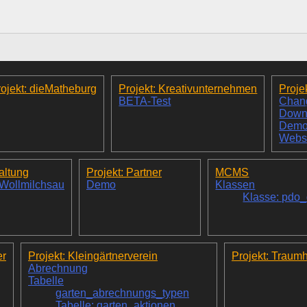
ojekt: dieMatheburg
Projekt: Kreativunternehmen
Proje
BETA-Test
Chan
Down
Dem
Webs
altung
Projekt: Partner
MCMS
 Wollmilchsau
Demo
Klassen
Klasse: pdo
er
Projekt: Kleingärtnerverein
Projekt: Traum
Abrechnung
Tabelle
garten_abrechnungs_typen
Tabelle: garten_aktionen