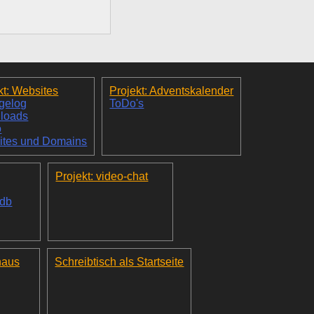
kt: Websites
Projekt: Adventskalender
gelog
ToDo's
loads
o
ites und Domains
Projekt: video-chat
_db
haus
Schreibtisch als Startseite