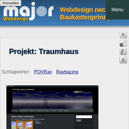
Webdesign nach dem
Menu
Baukastenprinzip
Projekt: Traumhaus
Schlagwörter:
POVRay
Raytracing