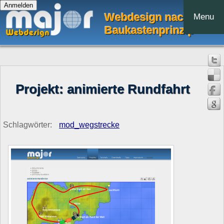
Webdesign nach dem
Menu
Baukastenprinzip
Projekt: animierte Rundfahrt
Schlagwörter:
mod_wegstrecke