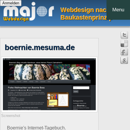
Webdesign nach dem
Menu
Baukastenprinzip
boernie.mesuma.de
Screenshot
Boernie's Internet-Tagebuch.