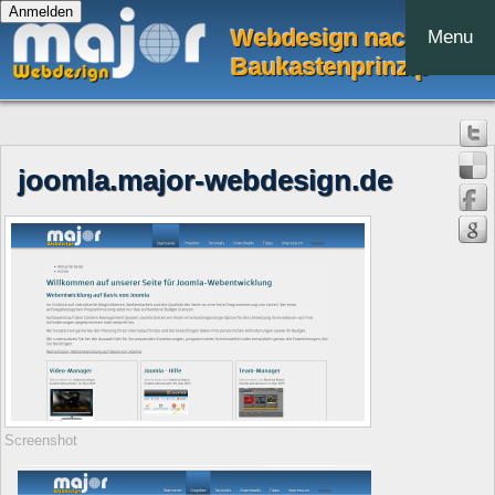
Webdesign nach dem
Menu
Baukastenprinzip
joomla.major-webdesign.de
Screenshot