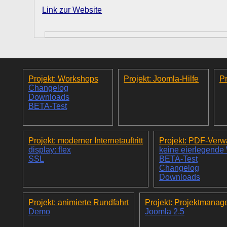
Link zur Website
Projekt: Workshops
Projekt: Joomla-Hilfe
Pr
Changelog
Downloads
BETA-Test
Projekt: moderner Internetauftritt
Projekt: PDF-Verw
display: flex
keine eierlegende
SSL
BETA-Test
Changelog
Downloads
Projekt: animierte Rundfahrt
Projekt: Projektmanag
Demo
Joomla 2.5