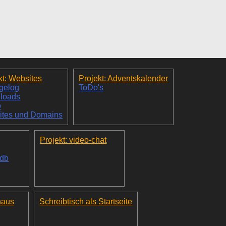
kt: Websites
Projekt: Adventskalender
gelog
ToDo's
loads
o
ites und Domains
Projekt: video-chat
_db
haus
Schreibtisch als Startseite