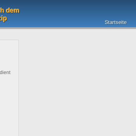
ch dem
zip
Startseite
e
dient