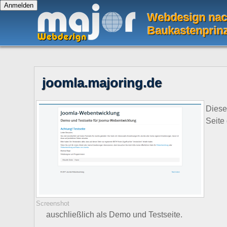
Webdesign na
Baukastenprin
joomla.majoring.de
Dies
Seite 
Screenshot
auschließlich als Demo und Testseite.