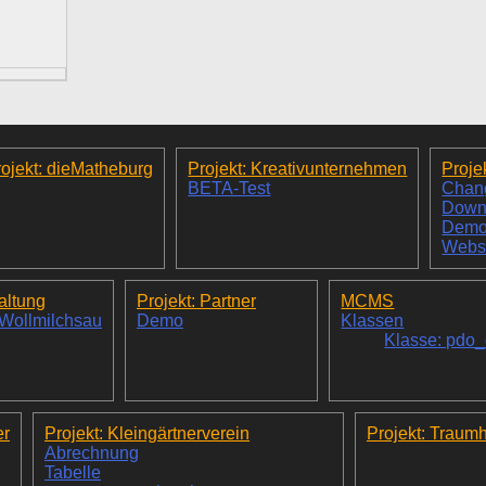
ojekt: dieMatheburg
Projekt: Kreativunternehmen
Proje
BETA-Test
Chan
Down
Dem
Webs
altung
Projekt: Partner
MCMS
 Wollmilchsau
Demo
Klassen
Klasse: pdo
er
Projekt: Kleingärtnerverein
Projekt: Traum
Abrechnung
Tabelle