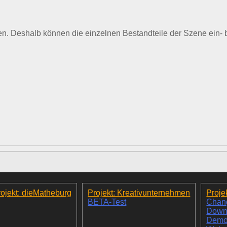
en. Deshalb können die einzelnen Bestandteile der Szene ein- b
ojekt: dieMatheburg
Projekt: Kreativunternehmen
Proje
BETA-Test
Chan
Down
Dem