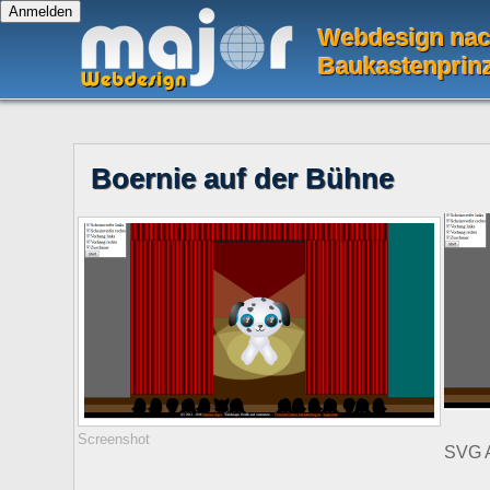
Webdesign na
Baukastenprin
Boernie auf der Bühne
Screenshot
SVG A