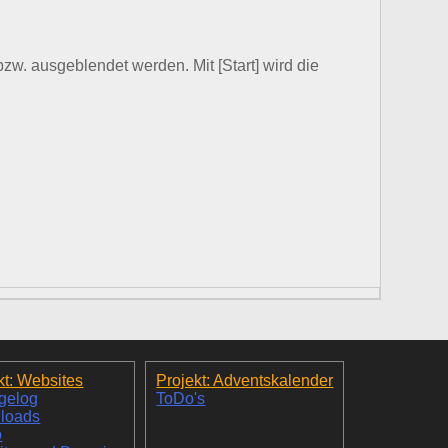
zw. ausgeblendet werden. Mit [Start] wird die
kt: Websites
Projekt: Adventskalender
gelog
ToDo's
loads
o