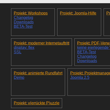
Projekt: Workshops
Projekt: Joomla-Hilfe
Pr
Changelog
Downloads
BETA-Test
Projekt: moderner Internetauftritt
Projekt: PDF-Verw
display: flex
keine eierlegende
SSL
BETA-Test
Changelog
Downloads
Projekt: animierte Rundfahrt
Projekt: Projektmanag
Demo
Joomla 2.5
Projekt: v(errückte P)uzzle