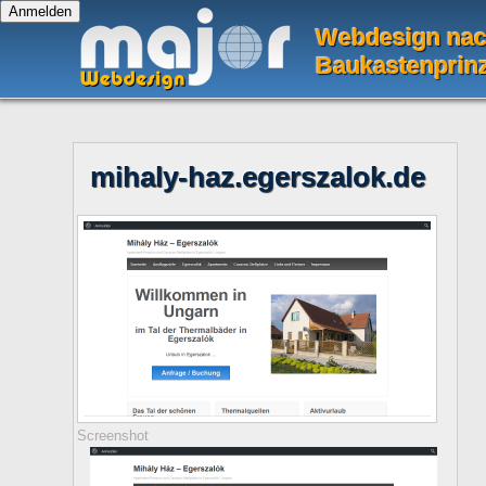
Webdesign na
Baukastenprin
mihaly-haz.egerszalok.de
Screenshot