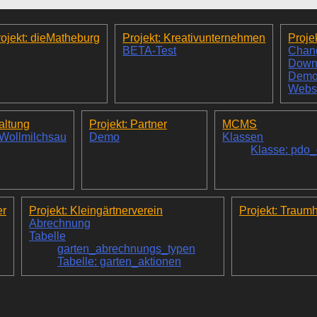
ojekt: dieMatheburg
Projekt: Kreativunternehmen
Proje
BETA-Test
Chan
Down
Dem
Webs
altung
Projekt: Partner
MCMS
 Wollmilchsau
Demo
Klassen
Klasse: pdo
er
Projekt: Kleingärtnerverein
Projekt: Traum
Abrechnung
Tabelle
garten_abrechnungs_typen
Tabelle: garten_aktionen