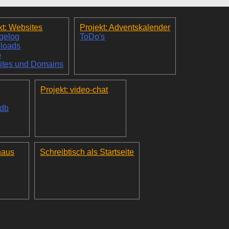
kt: Websites
Projekt: Adventskalender
gelog
ToDo's
loads
o
ites und Domains
Projekt: video-chat
_db
haus
Schreibtisch als Startseite