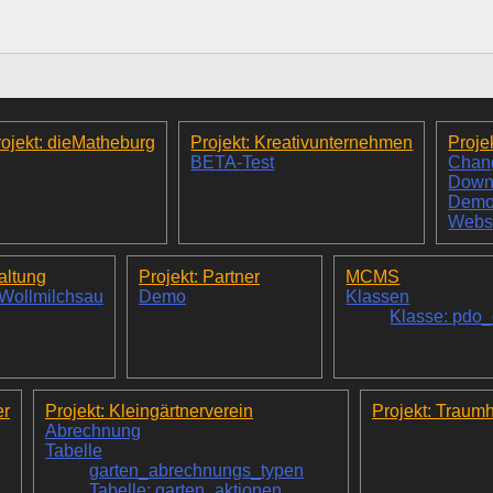
ojekt: dieMatheburg
Projekt: Kreativunternehmen
Proje
BETA-Test
Chan
Down
Dem
Webs
altung
Projekt: Partner
MCMS
 Wollmilchsau
Demo
Klassen
Klasse: pdo
er
Projekt: Kleingärtnerverein
Projekt: Traum
Abrechnung
Tabelle
garten_abrechnungs_typen
Tabelle: garten_aktionen