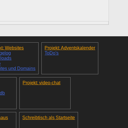
kt: Websites
Projekt: Adventskalender
gelog
ToDo's
loads
o
ites und Domains
Projekt: video-chat
_db
haus
Schreibtisch als Startseite