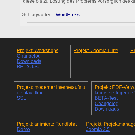
diese bis zu Lösung des Problems vorsorglich deaktiv
Schlagwörter:
WordPress
Projekt: Workshops
Projekt: Joomla-Hilfe
Pr
Changelog
Downloads
BETA-Test
Projekt: moderner Internetauftritt
Projekt: PDF-Verw
display: flex
keine eierlegende
SSL
BETA-Test
Changelog
Downloads
Projekt: animierte Rundfahrt
Projekt: Projektmanag
Demo
Joomla 2.5