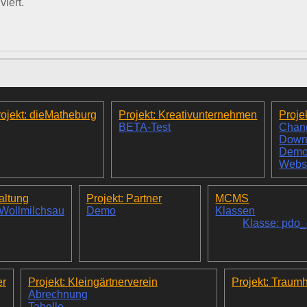
iert.
ojekt: dieMatheburg
Projekt: Kreativunternehmen
Proje
BETA-Test
Chan
Down
Dem
Webs
altung
Projekt: Partner
MCMS
 Wollmilchsau
Demo
Klassen
Klasse: pdo
er
Projekt: Kleingärtnerverein
Projekt: Traum
Abrechnung
Tabelle