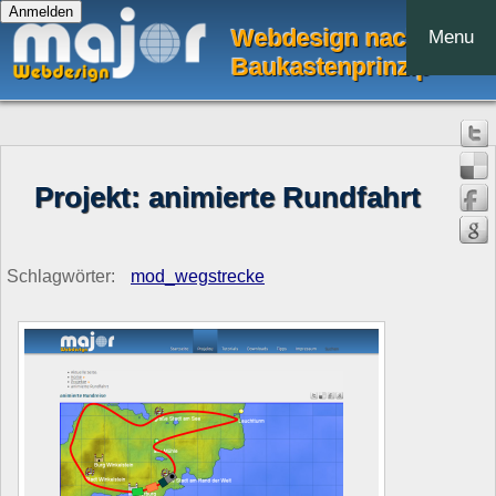
Webdesign nach dem
Menu
Baukastenprinzip
Projekt: animierte Rundfahrt
Schlagwörter:
mod_wegstrecke