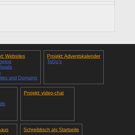
kt: Websites
Projekt: Adventskalender
gelog
ToDo's
loads
o
ites und Domains
Projekt: video-chat
_db
haus
Schreibtisch als Startseite