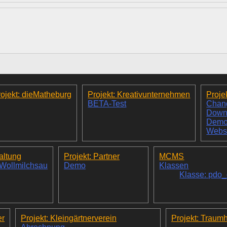
ojekt: dieMatheburg
Projekt: Kreativunternehmen
Proje
BETA-Test
Chan
Down
Dem
Webs
altung
Projekt: Partner
MCMS
 Wollmilchsau
Demo
Klassen
Klasse: pdo
er
Projekt: Kleingärtnerverein
Projekt: Traum