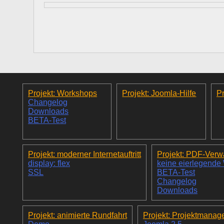
Projekt: Workshops
Projekt: Joomla-Hilfe
Pr
Changelog
Downloads
BETA-Test
Projekt: moderner Internetauftritt
Projekt: PDF-Verw
display: flex
keine eierlegende
SSL
BETA-Test
Changelog
Downloads
Projekt: animierte Rundfahrt
Projekt: Projektmanag