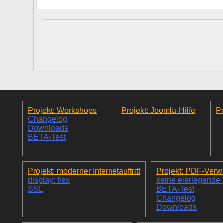
Projekt: Workshops
Projekt: Joomla-Hilfe
Pr
Changelog
Downloads
BETA-Test
Projekt: moderner Internetauftritt
Projekt: PDF-Verw
display: flex
keine eierlegende
SSL
BETA-Test
Changelog
Downloads