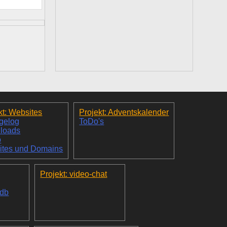
kt: Websites
Projekt: Adventskalender
gelog
ToDo's
loads
o
ites und Domains
Projekt: video-chat
_db