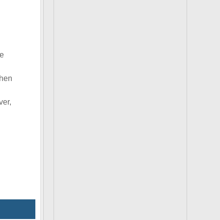
te
chen
er,