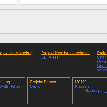
ojekt: dieMatheburg
Projekt: Kreativunternehmen
Proje
BETA-Test
Chan
Down
Dem
Webs
altung
Projekt: Partner
MCMS
 Wollmilchsau
Demo
Klassen
Klasse: pdo