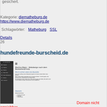
gesichert.
Kategorie:
diematheburg.de
https://www.diematheburg.de
Schlagwörter:
Matheburg
SSL
Details
26
hundefreunde-burscheid.de
Domain nicht