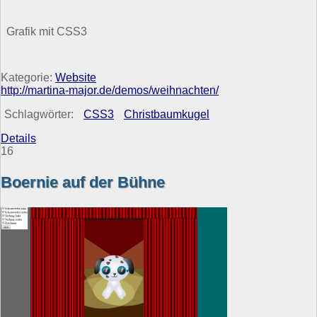
Grafik mit CSS3
Kategorie:
Website
http://martina-major.de/demos/weihnachten/
Schlagwörter:
CSS3
Christbaumkugel
Details
16
Boernie auf der Bühne