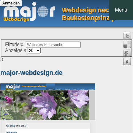
Webdesign nach dem
Menu
Baukastenprinzip
Filterfeld
Anzeige #
8
major-webdesign.de