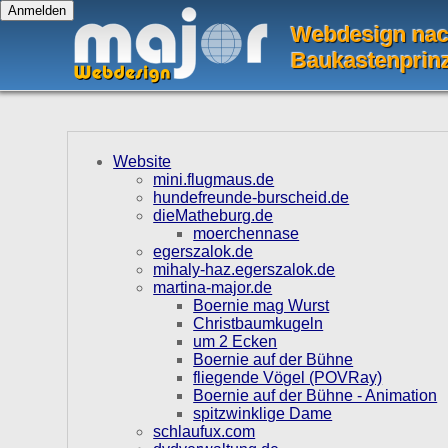
Webdesign na
Baukastenprin
Website
mini.flugmaus.de
hundefreunde-burscheid.de
dieMatheburg.de
moerchennase
egerszalok.de
mihaly-haz.egerszalok.de
martina-major.de
Boernie mag Wurst
Christbaumkugeln
um 2 Ecken
Boernie auf der Bühne
fliegende Vögel (POVRay)
Boernie auf der Bühne - Animation
spitzwinklige Dame
schlaufux.com