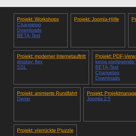
Projekt: Workshops
Projekt: Joomla-Hilfe
Pr
Changelog
Downloads
BETA-Test
Projekt: moderner Internetauftritt
Projekt: PDF-Verw
display: flex
keine eierlegende
SSL
BETA-Test
Changelog
Downloads
Projekt: animierte Rundfahrt
Projekt: Projektmanag
Demo
Joomla 2.5
Projekt: v(errückte P)uzzle