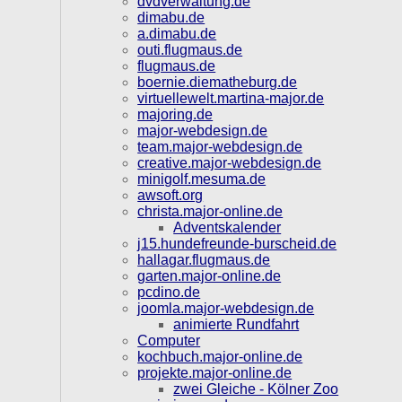
dvdverwaltung.de
dimabu.de
a.dimabu.de
outi.flugmaus.de
flugmaus.de
boernie.diematheburg.de
virtuellewelt.martina-major.de
majoring.de
major-webdesign.de
team.major-webdesign.de
creative.major-webdesign.de
minigolf.mesuma.de
awsoft.org
christa.major-online.de
Adventskalender
j15.hundefreunde-burscheid.de
hallagar.flugmaus.de
garten.major-online.de
pcdino.de
joomla.major-webdesign.de
animierte Rundfahrt
Computer
kochbuch.major-online.de
projekte.major-online.de
zwei Gleiche - Kölner Zoo