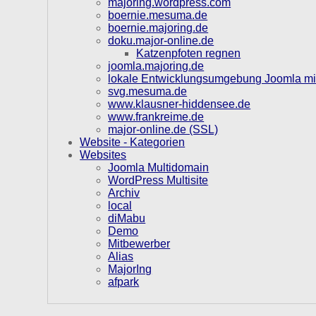
majoring.wordpress.com
boernie.mesuma.de
boernie.majoring.de
doku.major-online.de
Katzenpfoten regnen
joomla.majoring.de
lokale Entwicklungsumgebung Joomla mi
svg.mesuma.de
www.klausner-hiddensee.de
www.frankreime.de
major-online.de (SSL)
Website - Kategorien
Websites
Joomla Multidomain
WordPress Multisite
Archiv
local
diMabu
Demo
Mitbewerber
Alias
MajorIng
afpark