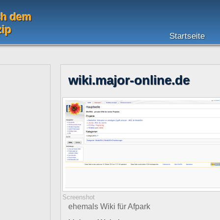
ch dem
zip
Startseite
wiki.major-online.de
Screenshot
ehemals Wiki für Afpark